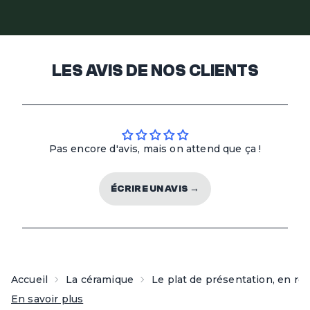
Le plat de présentation mesure 38,5 x 29,5 x 5 cm. Il est
idéal pour servir jusqu’à 6 personnes, que ce soit pour
un plat principal, une grande salade ou un dessert
LES AVIS DE NOS CLIENTS
généreux.
Pas encore d'avis, mais on attend que ça !
ÉCRIRE UN AVIS →
Accueil
La céramique
Le plat de présentation, en ro
En savoir plus