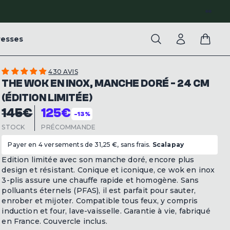
P
resses
430 AVIS
THE WOK EN INOX, MANCHE DORÉ - 24 CM
(ÉDITION LIMITÉE)
145€
125€
-13%
STOCK
PRÉCOMMANDE
Payer en 4 versements de 31,25 €, sans frais.
Scalapay
Edition limitée avec son manche doré, encore plus
design et résistant. Conique et iconique, ce wok en inox
3-plis assure une chauffe rapide et homogène. Sans
polluants éternels (PFAS), il est parfait pour sauter,
enrober et mijoter. Compatible tous feux, y compris
induction et four, lave-vaisselle. Garantie à vie, fabriqué
en France. Couvercle inclus.