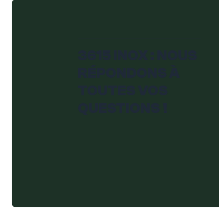
3615 INOX : NOUS
RÉPONDONS À
TOUTES VOS
QUESTIONS !