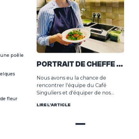
 une poêle
PORTRAIT DE CHEFFE :
QUE
ON A RENCONTRÉ
POU
uelques
Nous avons eu la chance de
Quell
LAURE WEISS
VIT
rencontrer l'équipe du Café
vitroc
Singuliers et d'équiper de nos
les ty
de fleur
ustensiles en inox, ce lieu
adapt
LIRE L'ARTICLE
LIRE L
chaleureux où se mêlent les
vitroc
odeur...