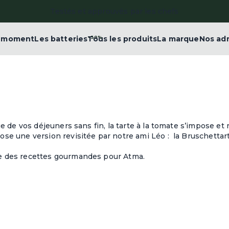
Parrainez et gagnez 20€
e moment
Les batteries
Tous les produits
-30%
La marque
Nos ad
e de vos déjeuners sans fin, la tarte à la tomate s’impose et 
ose une version revisitée par notre ami Léo : la Bruschettart
ine des recettes gourmandes pour Atma.