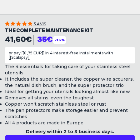
3 AVIS
THE COMPLETE MAINTENANCE KIT
35€
41,60€
-15%
or pay [[8,75 EUR]] in 4 interest-free installments with
[[Scalapay]]
The 4 essentials for taking care of your stainless steel
utensils
It includes the super cleaner, the
copper wire scourers,
the natural dish brush, and the super protector trio
Ideal for getting your utensils looking almost like new
Removes all stains, even the toughest
Copper won't scratch stainless steel or rust
The pan protectors make storage easier and prevent
scratches
All 4 products are made in Europe
Delivery within 2 to 3 business days.