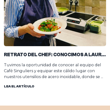
RETRATO DEL CHEF: CONOCIMOS A LAURE
¿
WEISS
Tuvimos la oportunidad de conocer al equipo del
¿
Café Singuliers y equipar este cálido lugar con
v
nuestros utensilios de acero inoxidable, donde se ...
s
vi
LEA EL ARTÍCULO
L