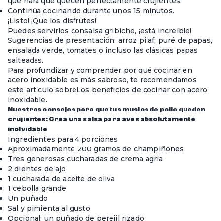
que hará que queden perfectamente crujientes.
Continúa cocinando durante unos 15 minutos.
¡Listo! ¡Que los disfrutes!
Puedes servirlos con
salsa gribiche
, ¡está increíble!
Sugerencias de presentación: arroz pilaf, puré de papas,
ensalada verde, tomates o incluso las clásicas papas
salteadas.
Para profundizar y comprender por qué cocinar en
acero inoxidable es más sabroso, te recomendamos
este artículo sobre
Los beneficios de cocinar con acero
inoxidable.
Nuestros consejos para que tus muslos de pollo queden
crujientes: Crea una salsa para aves absolutamente
inolvidable
Ingredientes para 4 porciones
Aproximadamente 200 gramos de champiñones
Tres generosas cucharadas de crema agria
2 dientes de ajo
1 cucharada de aceite de oliva
1 cebolla grande
Un puñado
Sal y pimienta al gusto
Opcional: un puñado de perejil rizado