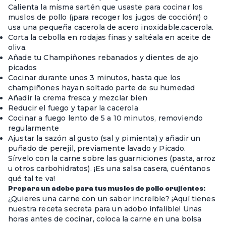
Calienta la misma sartén que usaste para cocinar los
muslos de pollo (¡para recoger los jugos de cocción!) o
usa una pequeña cacerola de acero inoxidable.
cacerola
.
Corta la cebolla en rodajas finas y saltéala en aceite de
oliva.
Añade tu Champiñones rebanados y dientes de ajo
picados
Cocinar durante unos 3 minutos, hasta que los
champiñones hayan soltado parte de su humedad
Añadir la crema fresca y mezclar bien
Reducir el fuego y tapar la cacerola
Cocinar a fuego lento de 5 a 10 minutos, removiendo
regularmente
Ajustar la sazón al gusto (sal y pimienta) y añadir un
puñado de perejil, previamente lavado y Picado.
Sírvelo con la carne sobre las guarniciones (pasta, arroz
u otros carbohidratos). ¡Es una salsa casera, cuéntanos
qué tal te va!
Prepara un adobo para tus muslos de pollo crujientes:
¿Quieres una carne con un sabor increíble? ¡Aquí tienes
nuestra receta secreta para un adobo infalible! Unas
horas antes de cocinar, coloca la carne en una bolsa